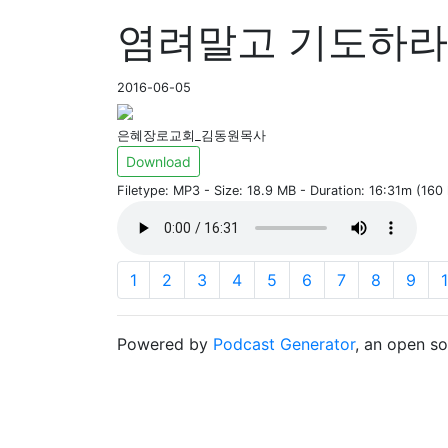
염려말고 기도하라-빌
2016-06-05
은혜장로교회_김동원목사
Download
Filetype: MP3 - Size: 18.9 MB - Duration: 16:31m (16
1
2
3
4
5
6
7
8
9
Powered by
Podcast Generator
, an open s