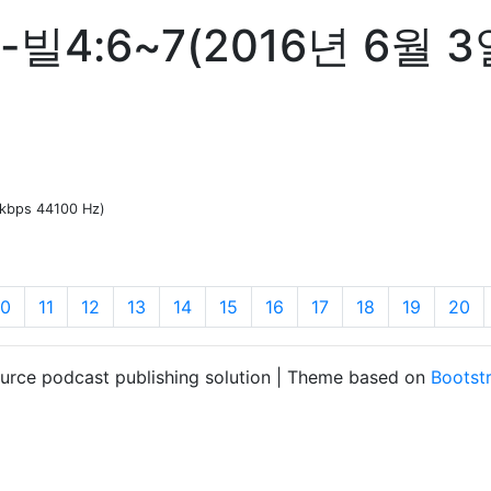
4:6~7(2016년 6월 
0 kbps 44100 Hz)
10
11
12
13
14
15
16
17
18
19
20
ource podcast publishing solution | Theme based on
Bootst