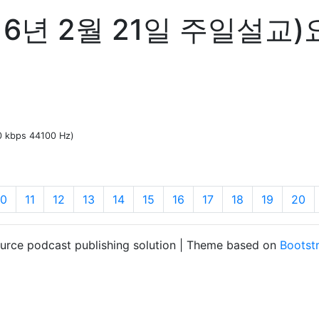
6년 2월 21일 주일설교)
60 kbps 44100 Hz)
10
11
12
13
14
15
16
17
18
19
20
ource podcast publishing solution | Theme based on
Bootst