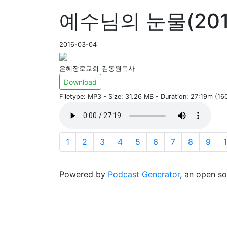
예수님의 눈물(201
2016-03-04
은혜장로교회_김동원목사
Download
Filetype: MP3 - Size: 31.26 MB - Duration: 27:19m (1
1
2
3
4
5
6
7
8
9
Powered by
Podcast Generator
, an open s