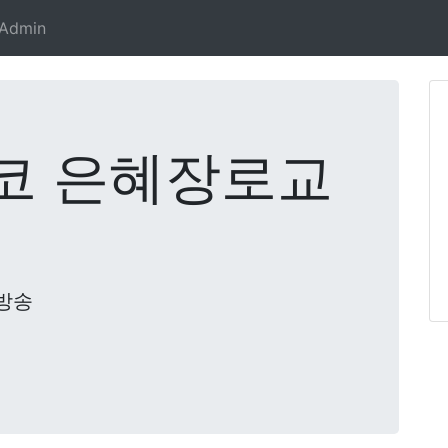
Admin
코 은혜장로교
방송