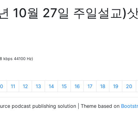
년 10월 27일 주일설교)
28 kbps 44100 Hz)
10
11
12
13
14
15
16
17
18
19
20
ource podcast publishing solution | Theme based on
Bootst