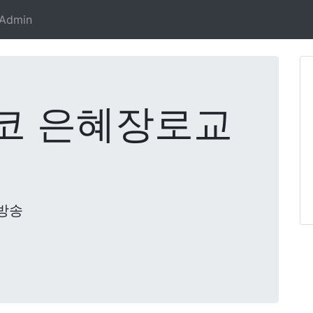
Admin
코 은혜장로교
방송