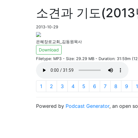
소견과 기도(2013
2013-10-29
은혜장로교회_김동원목사
Download
Filetype: MP3 - Size: 29.29 MB - Duration: 31:59m (1
1
2
3
4
5
6
7
8
9
Powered by
Podcast Generator
, an open s