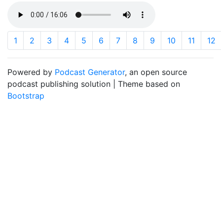
1
2
3
4
5
6
7
8
9
10
11
12
Powered by
Podcast Generator
, an open source
podcast publishing solution | Theme based on
Bootstrap