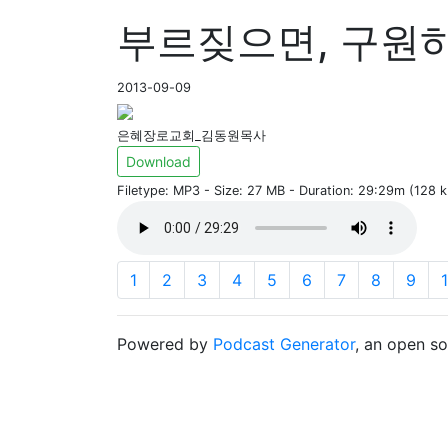
부르짖으면, 구원하
2013-09-09
은혜장로교회_김동원목사
Download
Filetype: MP3 - Size: 27 MB - Duration: 29:29m (128 
1
2
3
4
5
6
7
8
9
Powered by
Podcast Generator
, an open s