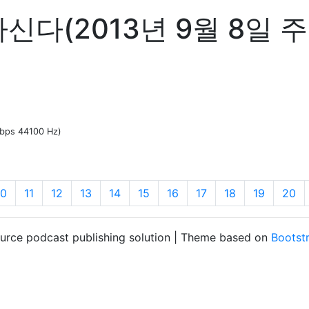
신다(2013년 9월 8일 
kbps 44100 Hz)
10
11
12
13
14
15
16
17
18
19
20
ource podcast publishing solution | Theme based on
Bootst