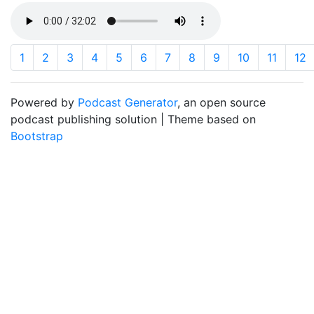
1
2
3
4
5
6
7
8
9
10
11
12
Powered by
Podcast Generator
, an open source
podcast publishing solution | Theme based on
Bootstrap