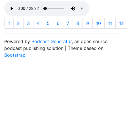
1
2
3
4
5
6
7
8
9
10
11
12
Powered by
Podcast Generator
, an open source
podcast publishing solution | Theme based on
Bootstrap