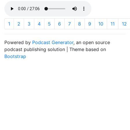
1
2
3
4
5
6
7
8
9
10
11
12
Powered by
Podcast Generator
, an open source
podcast publishing solution | Theme based on
Bootstrap