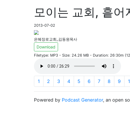
모이는 교회, 흩어지
2013-07-02
은혜장로교회_김동원목사
Download
Filetype: MP3 - Size: 24.26 MB - Duration: 26:30m (
1
2
3
4
5
6
7
8
9
Powered by
Podcast Generator
, an open s