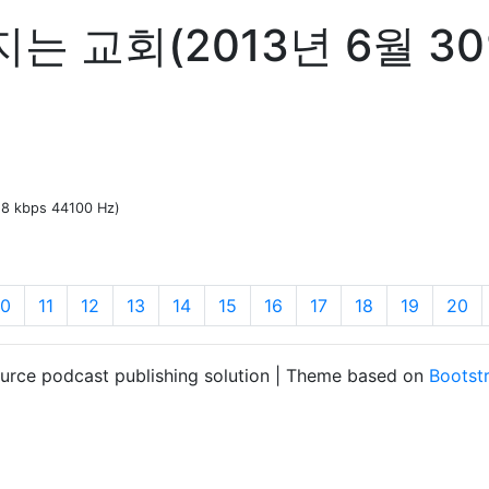
는 교회(2013년 6월 3
128 kbps 44100 Hz)
10
11
12
13
14
15
16
17
18
19
20
ource podcast publishing solution | Theme based on
Bootst